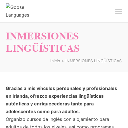
Saltar
al
Goose Languages
Academia de Inglés Alicante | Goose
contenido
Centre Of Languages
(presiona
INMERSIONES
la
tecla
LINGÜÍSTICAS
Intro)
Inicio
>
INMERSIONES LINGÜÍSTICAS
Gracias a mis vínculos personales y profesionales
en Irlanda, ofrezco experiencias lingüísticas
auténticas y enriquecedoras tanto para
adolescentes como para adultos.
Organizo cursos de inglés con alojamiento para
adultos de todos los niveles, así como programas