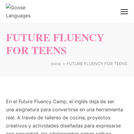
Saltar
al
Goose Languages
Academia de Inglés Alicante | Goose
contenido
Centre Of Languages
(presiona
FUTURE FLUENCY
la
tecla
FOR TEENS
Intro)
Inicio
>
FUTURE FLUENCY FOR TEENS
En el Future Fluency Camp, el inglés deja de ser
una asignatura para convertirse en una herramienta
real. A través de talleres de cocina, proyectos
creativos y actividades diseñadas para expresarse
con seguridad, los adolescentes ganan soltura