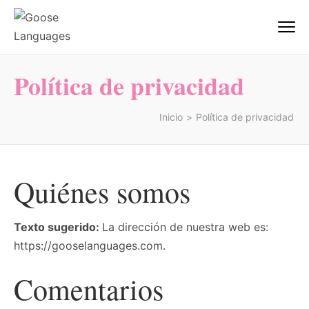
Saltar
al
Goose Languages
Academia de Inglés Alicante | Goose
contenido
Centre Of Languages
(presiona
Política de privacidad
la
tecla
Inicio
>
Política de privacidad
Intro)
Quiénes somos
Texto sugerido:
La dirección de nuestra web es:
https://gooselanguages.com.
Comentarios