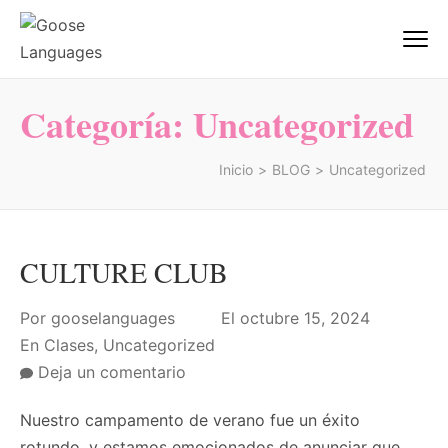
Saltar
al
Goose Languages
Academia de Inglés Alicante | Goose
contenido
Centre Of Languages
(presiona
Categoría:
Uncategorized
la
tecla
Inicio
>
BLOG
>
Uncategorized
Intro)
CULTURE CLUB
Por
gooselanguages
El
octubre 15, 2024
En
Clases
,
Uncategorized
on
Deja un comentario
CULTURE
Nuestro campamento de verano fue un éxito
CLUB
rotundo, y estamos emocionados de anunciar que